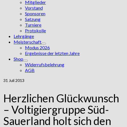
Mitglieder
Vorstand
Sponsoren
Satzung
Turniere
Protokolle
Lehrgänge
Meisterschaft
Modus 2026
Ergebnisse der letzten Jahre
Shop
Widerrufsbelehrung
AGB
31
Juli 2013
Herzlichen Glückwunsch
– Voltigiergruppe Süd-
Sauerland holt sich den