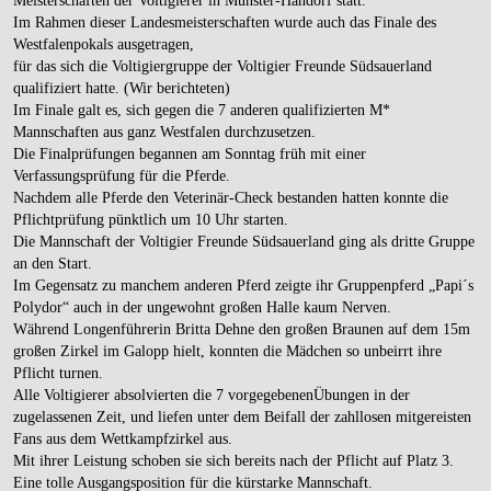
Meisterschaften der Voltigierer in Münster-Handorf statt.
Im Rahmen dieser Landesmeisterschaften wurde auch das Finale des
Westfalenpokals ausgetragen,
für das sich die Voltigiergruppe der Voltigier Freunde Südsauerland
qualifiziert hatte. (Wir berichteten)
Im Finale galt es, sich gegen die 7 anderen qualifizierten M*
Mannschaften aus ganz Westfalen durchzusetzen.
Die Finalprüfungen begannen am Sonntag früh mit einer
Verfassungsprüfung für die Pferde.
Nachdem alle Pferde den Veterinär-Check bestanden hatten konnte die
Pflichtprüfung pünktlich um 10 Uhr starten.
Die Mannschaft der Voltigier Freunde Südsauerland ging als dritte Gruppe
an den Start.
Im Gegensatz zu manchem anderen Pferd zeigte ihr Gruppenpferd „Papi´s
Polydor“ auch in der ungewohnt großen Halle kaum Nerven.
Während Longenführerin Britta Dehne den großen Braunen auf dem 15m
großen Zirkel im Galopp hielt, konnten die Mädchen so unbeirrt ihre
Pflicht turnen.
Alle Voltigierer absolvierten die 7 vorgegebenenÜbungen in der
zugelassenen Zeit, und liefen unter dem Beifall der zahllosen mitgereisten
Fans aus dem Wettkampfzirkel aus.
Mit ihrer Leistung schoben sie sich bereits nach der Pflicht auf Platz 3.
Eine tolle Ausgangsposition für die kürstarke Mannschaft.