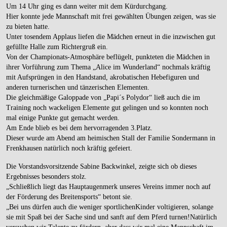
Um 14 Uhr ging es dann weiter mit dem Kürdurchgang.
Hier konnte jede Mannschaft mit frei gewählten Übungen zeigen, was sie
zu bieten hatte.
Unter tosendem Applaus liefen die Mädchen erneut in die inzwischen gut
gefüllte Halle zum Richtergruß ein.
Von der Championats-Atmosphäre beflügelt, punkteten die Mädchen in
ihrer Vorführung zum Thema „Alice im Wunderland“ nochmals kräftig
mit Aufsprüngen in den Handstand, akrobatischen Hebefiguren und
anderen turnerischen und tänzerischen Elementen.
Die gleichmäßige Galoppade von „Papi´s Polydor“ ließ auch die im
Training noch wackeligen Elemente gut gelingen und so konnten noch
mal einige Punkte gut gemacht werden.
Am Ende blieb es bei dem hervorragenden 3.Platz.
Dieser wurde am Abend am heimischen Stall der Familie Sondermann in
Frenkhausen natürlich noch kräftig gefeiert.
Die Vorstandsvorsitzende Sabine Backwinkel, zeigte sich ob dieses
Ergebnisses besonders stolz.
„Schließlich liegt das Hauptaugenmerk unseres Vereins immer noch auf
der Förderung des Breitensports“ betont sie.
„Bei uns dürfen auch die weniger sportlichenKinder voltigieren, solange
sie mit Spaß bei der Sache sind und sanft auf dem Pferd turnen!Natürlich