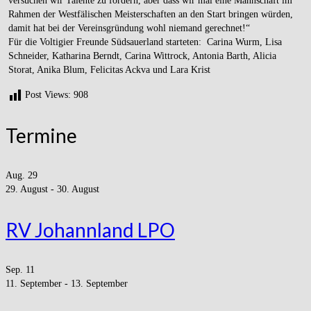
versuchen wir Talente zu fördern, aber dass wir mal eine Mannschaft im
Rahmen der Westfälischen Meisterschaften an den Start bringen würden,
damit hat bei der Vereinsgründung wohl niemand gerechnet!“
Für die Voltigier Freunde Südsauerland starteten: Carina Wurm, Lisa
Schneider, Katharina Berndt, Carina Wittrock, Antonia Barth, Alicia
Storat, Anika Blum, Felicitas Ackva und Lara Krist
Post Views:
908
Termine
Aug.
29
29. August
-
30. August
RV Johannland LPO
Sep.
11
11. September
-
13. September