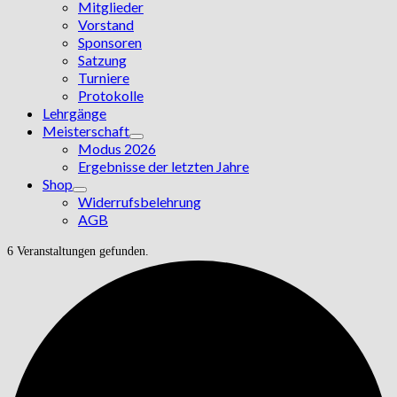
Mitglieder
Vorstand
Sponsoren
Satzung
Turniere
Protokolle
Lehrgänge
Meisterschaft
Modus 2026
Ergebnisse der letzten Jahre
Shop
Widerrufsbelehrung
AGB
6 Veranstaltungen gefunden.