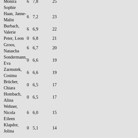
Monira
6
7,8
25
Sophie
Haan, Janne-
6
7,2
23
Malin
Burbach,
6
6,9
22
Valerie
Peter, Leon
0
6,8
21
Groos,
6
6,7
20
Natascha
Sondermann,
0
6,6
19
Eva
Zarmutek,
6
6,6
19
Cosima
Brücher,
0
6,5
17
Chiara
Hombach,
0
6,5
17
Alina
Wehner,
Nicola
6
6,0
15
Eileen
Klapdor,
0
5,1
14
Jolina