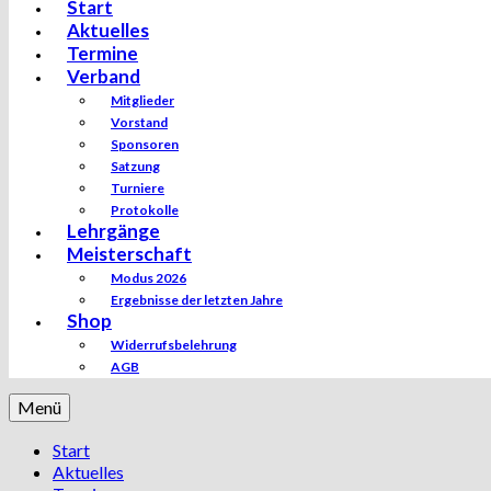
Start
Aktuelles
Termine
Verband
Mitglieder
Vorstand
Sponsoren
Satzung
Turniere
Protokolle
Lehrgänge
Meisterschaft
Modus 2026
Ergebnisse der letzten Jahre
Shop
Widerrufsbelehrung
AGB
Menü
Start
Aktuelles