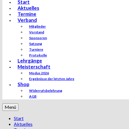
Start
Aktuelles
Termine
Verband
Mitglieder
Vorstand
Sponsoren
Satzung
Turniere
Protokolle
Lehrgänge
Meisterschaft
Modus 2026
Ergebnisse der letzten Jahre
Shop
Widerrufsbelehrung
AGB
Menü
Start
Aktuelles