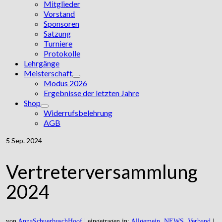
Mitglieder
Vorstand
Sponsoren
Satzung
Turniere
Protokolle
Lehrgänge
Meisterschaft
Modus 2026
Ergebnisse der letzten Jahre
Shop
Widerrufsbelehrung
AGB
5
Sep. 2024
Vertreterversammlung
2024
von
AnnaSchuerbuschHoof
|
eingetragen in:
Allgemein
,
NEWS
,
Verband
|